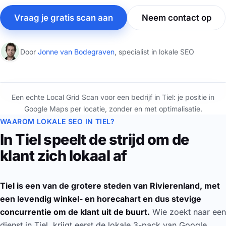
Vraag je gratis scan aan
Neem contact op
Door
Jonne van Bodegraven
, specialist in lokale SEO
⇆
Een echte Local Grid Scan voor een bedrijf in Tiel: je positie in
Zonder
Met SEO Lokaal
Google Maps per locatie, zonder en met optimalisatie.
WAAROM LOKALE SEO IN TIEL?
In Tiel speelt de strijd om de
klant zich lokaal af
Tiel is een van de grotere steden van Rivierenland, met
een levendig winkel- en horecahart en dus stevige
concurrentie om de klant uit de buurt.
Wie zoekt naar een
dienst in Tiel, krijgt eerst de lokale 3-pack van Google